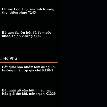
Phước Lộc Thọ tam tinh trường
thọ, thêm phúc Y143
Bộ tam đa lớn bột đá đem sức
khỏe, thịnh vượng Y142
i, Hổ Phù
Bát quái bọc nhôm lõm dùng khi
hướng nhà hợp gia chủ K116-1
Bát quái gỗ cẩn hột nhiều hạt
hóa giải âm khí, trấn trạch K1229