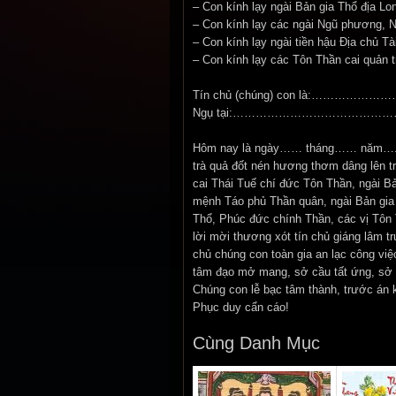
– Con kính lạy ngài Bản gia Thổ địa L
– Con kính lạy các ngài Ngũ phương, 
– Con kính lạy ngài tiền hậu Địa chủ Tà
– Con kính lạy các Tôn Thần cai quản 
Tín chủ (chúng) con là:………
Ngụ tại:………………………………
Hôm nay là ngày…… tháng…… năm…., tí
trà quả đốt nén hương thơm dâng lên 
cai Thái Tuế chí đức Tôn Thần, ngài 
mệnh Táo phủ Thần quân, ngài Bản gi
Thổ, Phúc đức chính Thần, các vị Tôn 
lời mời thương xót tín chủ giáng lâm tr
chủ chúng con toàn gia an lạc công việ
tâm đạo mở mang, sở cầu tất ứng, sở 
Chúng con lễ bạc tâm thành, trước án kí
Phục duy cẩn cáo!
Cùng Danh Mục