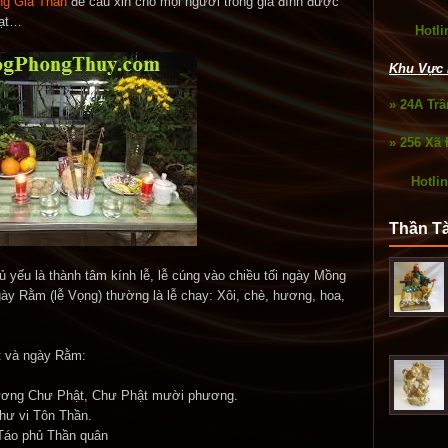
ng Gia Thần
để cầu xin cho mọi người trong gia đình được
đạt…
Hotli
Khu Vực 
» 24A Tr
» 256 Xã 
Hotli
Thần T
yếu là thành tâm kính lễ, lễ cúng vào chiều tối ngày Mồng
ngày Rằm (lễ Vọng) thường là lễ chay: Xôi, chè, hương, hoa,
 và ngày Rằm:
hương Chư Phật, Chư Phật mười phương.
hư vi Tôn Thần.
 Táo phủ Thần quân