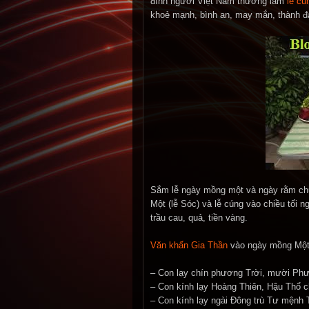
đình người Việt Nam thường làm
lễ cú
khoẻ mạnh, bình an, may mắn, thành 
Sắm lễ ngày mồng một và ngày rằm chủ 
Một (lễ Sóc) và lễ cúng vào chiều tối 
trầu cau, quả, tiền vàng.
Văn khấn Gia Thần
vào ngày mồng Một
– Con lạy chín phương Trời, mười P
– Con kính lạy Hoàng Thiên, Hậu Thổ c
– Con kính lạy ngài Đông trù Tư mệnh