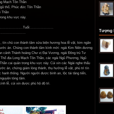
ong Mạch Tôn Thần
Ngũ thổ, Phúc đức Tôn Thần
i Thần
trong khu vực này.
…………………………….Tuổi:…………………
Tượng 
…………………………
n chủ con thành tâm sửa biện hương hoa lễ vật, kim ngân
trước án. Chúng con thành tâm kính mời: ngài Kim Niên đương
Bản cảnh Thành hoàng Chư vị Đại Vương, ngài Đông trù Tư
a Thổ địa Long Mạch Tôn Thần, các ngài Ngũ Phương, Ngũ
Thần cai quản trong khu vực này. Cúi xin các Ngài nghe thấu
ước án, chứng giám lòng thành, thụ hưởng lễ vật, phù trì tín
c hanh thông. Người người được bình an, lộc tài tăng tiến,
nguyện tòng tâm.
nh lễ, cúi xin được phù hộ độ trì.