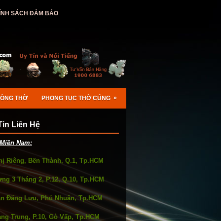
ÍNH SÁCH ĐẢM BẢO
»
HÒNG THỜ
PHONG TỤC THỜ CÚNG
in Liên Hệ
Miền Nam:
Thị Riêng, Bến Thành, Q.1, Tp.HCM
ờng 3 Tháng 2, P.12, Q.10, Tp.HCM
an Đăng Lưu, Phú Nhuận, Tp.HCM
ang Trung, P.10, Gò Vấp, Tp.HCM