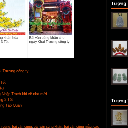
Tượng 
ng khấn hóa
Bài văn cúng khấn cho
3 Tết
ngày Khai Trương công ty
i Trương công ty
 Tết
iêu
 Nhập Trạch khi về nhà mới
ng 3 Tết
Tượng 
úng Táo Quân
ấn cúng
,
bài văn cúng
,
bài văn cũng khấn
,
bài văn cũng mẫu
,
các