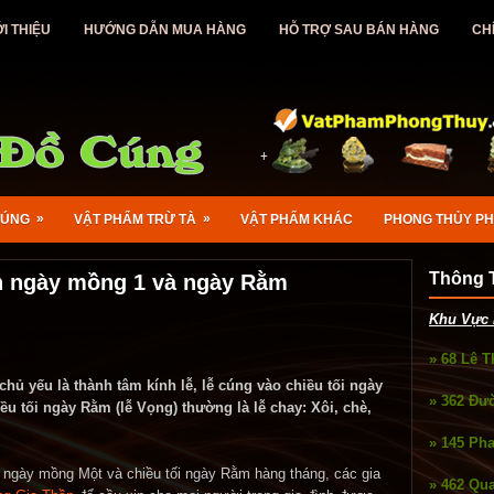
ỚI THIỆU
HƯỚNG DẪN MUA HÀNG
HỖ TRỢ SAU BÁN HÀNG
CH
»
»
CÚNG
VẬT PHẨM TRỪ TÀ
VẬT PHẨM KHÁC
PHONG THỦY P
Thông T
n ngày mồng 1 và ngày Rằm
Khu Vực 
» 68 Lê 
chủ yếu là thành tâm kính lễ, lễ cúng vào chiều tối ngày
» 362 Đư
iều tối ngày Rằm (lễ Vọng) thường là lễ chay: Xôi, chè,
.
» 145 Ph
ối ngày mồng Một và chiều tối ngày Rằm hàng tháng, các gia
» 462 Qu