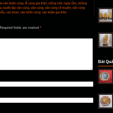
bài văn khấn cúng
,
lễ cúng gia thần
,
mồng một
,
ngày rằm
,
những
ưa
,
tuyển tập văn cúng
,
văn cúng
,
văn cúng cổ truyền
,
văn cúng
mẫu
,
van khan
,
văn khấn cúng
,
văn khấn gia thần
Required fields are marked
*
Bát Quá