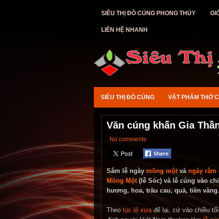
SIÊU THỊ ĐỒ CÚNG PHONG THỦY
GI
LIÊN HỆ NHANH
SIÊU THỊ ĐỒ CÚNG
VẬT PHẨM THỜ 
Văn cúng khấn Gia Thầ
No comments
Sắm lễ ngày
mồng một
và
ngày rằm
Mồng Một
(lễ Sóc) và lễ cúng vào ch
hương, hoa, trầu cau, quả, tiền vàng
Theo
tục lệ xưa
để lại, cứ vào chiều t