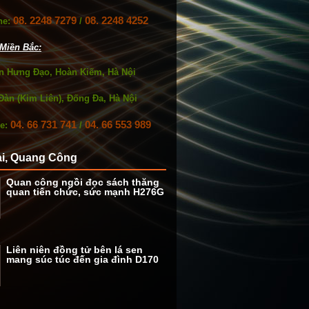
08. 2248 7279
08. 2248 4252
ne:
/
Miền Bắc:
ần Hưng Đạo, Hoàn Kiếm, Hà Nội
Đàn (Kim Liên), Đống Đa, Hà Nội
04. 66 731 741
04. 66 553 989
ne:
/
ài, Quang Công
Quan công ngồi đọc sách thăng
quan tiến chức, sức mạnh H276G
Liên niên đồng tử bên lá sen
mang súc túc đến gia đình D170