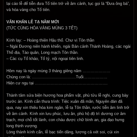
lại cáo lễ để tiễn đưa Tổ tiên trở về âm cảnh, tục gọi là “Đưa ông bà”,
và hóa vàng cho Tổ tiên.
VĂN KHẤN LỄ TẠ NĂM MỚI
(TỨC CÚNG HÓA VÀNG MÙNG 3 TẾT)
Kính lạy: – Hoàng thiên Hậu thổ. Chư vị Tôn thần
– Ngài Đương niên hành khiển, ngài Bản cảnh Thành Hoàng, các ngài
Thổ địa, Táo quân, Long mạch Tôn thần.
– Các cụ Tổ khảo, Tổ tỷ, nội ngoại tiên linh.
Hôm nay là ngày mùng 3 tháng giêng năm …………………
Chúng con là: ……………………………Tuổi………………
Hiện cư ngụ tại ……………………………………………….
Thành tâm sửa biện hương hoa phẩm vật, phù tửu lễ nghi, cung bày
trước án. Kính cẩn thưa trình: Tiệc xuân đã mãn, Nguyên đán đã
qua, nay xin thiêu hóa kim ngân, lễ tạ Tôn thần, rước tiễn âm linh trở
về âm cảnh. Kính xin lưu phúc, lưu ân, phù hộ độ trì dương cơ âm
trạch, mọi chỗ tốt lành, con cháu được chữ bình an, gia đạo hưng
long thịnh vượng.
Lòng thành kính cẩn, lễ bạc tiến dâng, lượng cả xét soi, cúi xin