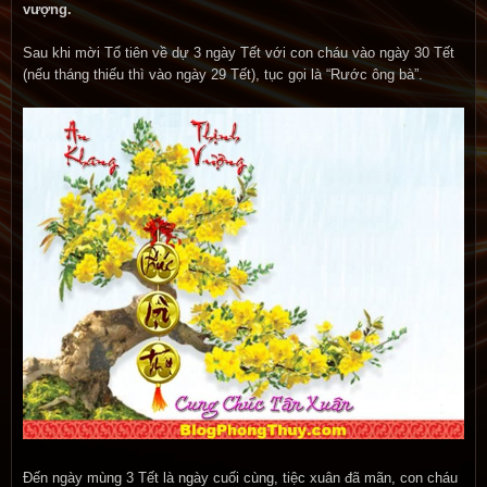
vượng.
Sau khi mời Tổ tiên về dự 3 ngày Tết với con cháu vào ngày 30 Tết
(nếu tháng thiếu thì vào ngày 29 Tết), tục gọi là “Rước ông bà”.
Đến ngày mùng 3 Tết là ngày cuối cùng, tiệc xuân đã mãn, con cháu