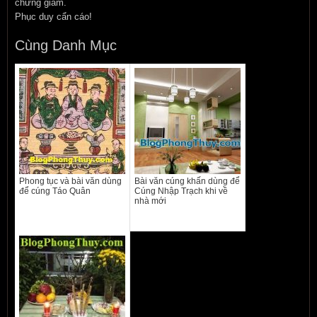
chứng giám.
Phục duy cẩn cáo!
Cùng Danh Mục
Phong tục và bài văn dùng
Bài văn cúng khấn dùng để
để cúng Táo Quân
Cúng Nhập Trạch khi về
nhà mới