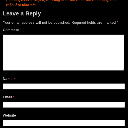
văn cúng khấn cổ truyền
,
văn cúng mẫu
,
van khan
,
văn khấn cúng
,
văn
khấn lễ tạ năm mới
Leave a Reply
Your email address will not be published.
Required fields are marked
*
Comment
Name
*
Email
*
Website