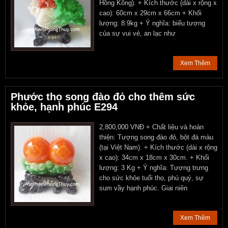
Hồng Kông). + Kích thước (dài x rộng x
cao): 60cm x 29cm x 66cm + Khối
lượng: 8.9kg + Ý nghĩa: biểu tượng
của sự vui vẻ, an lạc như
Xem Thêm
Phước thọ song đào đỏ cho thêm sức
khỏe, hạnh phúc E294
2,800,000 VNĐ + Chất liệu và hoàn
thiện: Tượng song đào đỏ, bột đá màu
(tại Việt Nam). + Kích thước (dài x rộng
x cao): 34cm x 18cm x 30cm. + Khối
lượng: 3 Kg + Ý nghĩa: Tượng trưng
cho sức khỏe tuổi thọ, phú quý, sự
sum vầy hạnh phúc. Giai niên
Xem Thêm