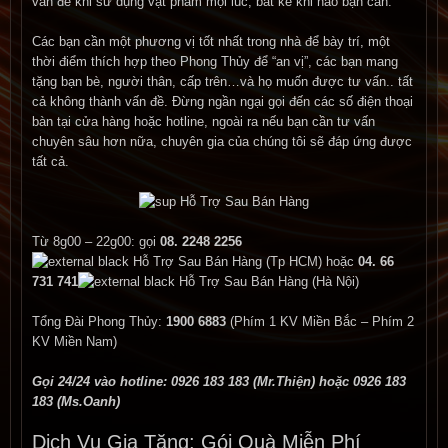
vấn đề khi sử dụng vật phẩm mọi lúc, bất kể khi nào bạn cần.
Các bạn cần một phương vị tốt nhất trong nhà để bày trí, một
thời điểm thích hợp theo Phong Thủy để “an vị”, các bạn mang
tặng bạn bè, người thân, cấp trên…và họ muốn được tư vấn.. tất
cả không thành vấn đề. Đừng ngần ngại gọi đến các số điện thoại
bàn tại cửa hàng hoặc hotline, ngoài ra nếu bạn cần tư vấn
chuyên sâu hơn nữa, chuyên gia của chúng tôi sẽ đáp ứng được
tất cả.
Từ 8g00 – 22g00: gọi
08. 2248 2256
(Tp HCM) hoặc
04. 66
731 741
(Hà Nội)
Tổng Đài Phong Thủy:
1900 6883
(Phím 1 KV Miền Bắc – Phím 2
KV Miền Nam)
Gọi 24/24 vào hotline: 0926 183 183 (Mr.Thiện) hoặc 0926 183
183 (Ms.Oanh)
Dịch Vụ Gia Tăng: Gói Quà Miễn Phí