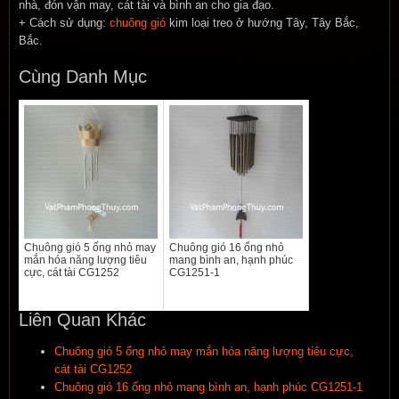
nhà, đón vận may, cát tài và bình an cho gia đạo.
+ Cách sử dụng:
chuông gió
kim loại treo ở hướng Tây, Tây Bắc,
Bắc.
Cùng Danh Mục
Chuông gió 5 ống nhỏ may
Chuông gió 16 ống nhỏ
mắn hóa năng lượng tiêu
mang bình an, hạnh phúc
cực, cát tài CG1252
CG1251-1
Liên Quan Khác
Chuông gió 5 ống nhỏ may mắn hóa năng lượng tiêu cực,
cát tài CG1252
Chuông gió 16 ống nhỏ mang bình an, hạnh phúc CG1251-1