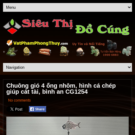
Chuông gió 4 ống nhôm, hình cá chép
giúp cát tài, bình an CG1254
No comments