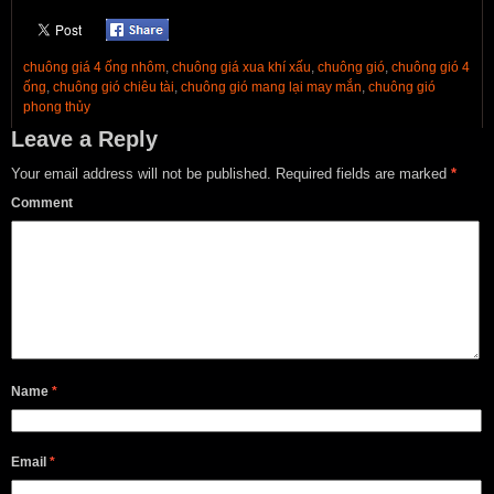
chuông giá 4 ống nhôm
,
chuông giá xua khí xấu
,
chuông gió
,
chuông gió 4
ống
,
chuông gió chiêu tài
,
chuông gió mang lại may mắn
,
chuông gió
phong thủy
Leave a Reply
Your email address will not be published.
Required fields are marked
*
Comment
Name
*
Email
*